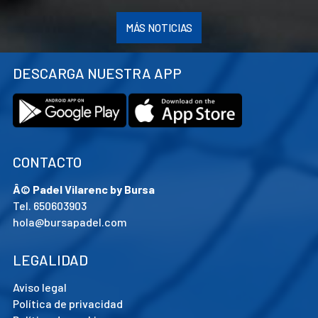
P
Para cualquier duda llama al 650603903 y te
f
MÁS NOTICIAS
ayudamos!
3
3
Un abrazo,
DESCARGA NUESTRA APP
4
Anna y Sergio
4
P
4
5
CONTACTO
L
l
Â© Padel Vilarenc by Bursa
6
Tel. 650603903
a
hola@bursapadel.com
p
T
LEGALIDAD
p
Aviso legal
Política de privacidad